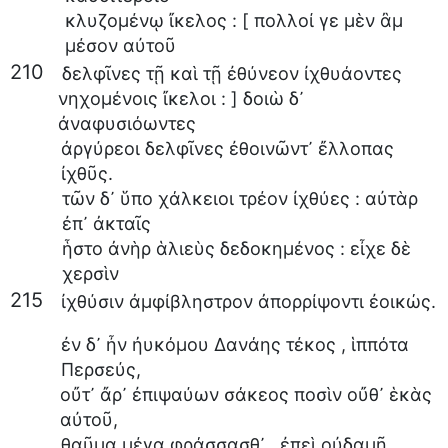
κλυζομένῳ
ἴκελος
: [
πολλοί
γε
μὲν
ἂμ
μέσον
αὐτοῦ
210
δελφῖνες
τῇ
καὶ
τῇ
ἐθύνεον
ἰχθυάοντες
νηχομένοις
ἴκελοι
: ]
δοιὼ
δ᾽
ἀναφυσιόωντες
ἀργύρεοι
δελφῖνες
ἐθοινῶντ᾽
ἔλλοπας
ἰχθῦς
.
τῶν
δ᾽
ὕπο
χάλκειοι
τρέον
ἰχθύες
:
αὐτὰρ
ἐπ᾽
ἀκταῖς
ἧστο
ἀνὴρ
ἁλιεὺς
δεδοκημένος
:
εἶχε
δὲ
χερσὶν
215
ἰχθύσιν
ἀμφίβληστρον
ἀπορρίψοντι
ἐοικώς
.
ἐν
δ᾽
ἦν
ἠυκόμου
Δανάης
τέκος
,
ἱππότα
Περσεύς
,
οὔτ᾽
ἄρ᾽
ἐπιψαύων
σάκεος
ποσὶν
οὔθ᾽
ἑκὰς
αὐτοῦ
,
θαῦμα
μέγα
φράσσασθ᾽
,
ἐπεὶ
οὐδαμῇ