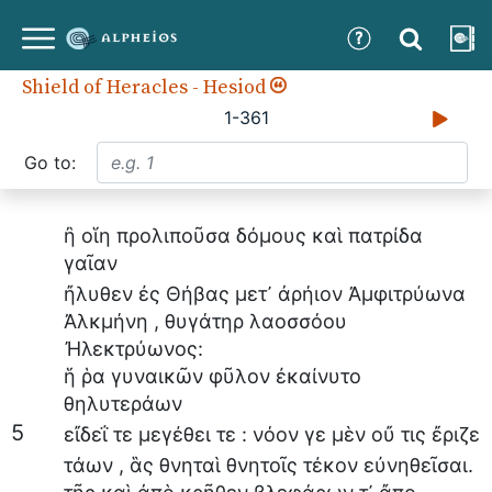
Shield of Heracles
-
Hesiod
1-361
Go to:
ἢ
οἵη
προλιποῦσα
δόμους
καὶ
πατρίδα
γαῖαν
ἤλυθεν
ἐς
Θήβας
μετ᾽
ἀρήιον
Ἀμφιτρύωνα
Ἀλκμήνη
,
θυγάτηρ
λαοσσόου
Ἠλεκτρύωνος
:
ἥ
ῥα
γυναικῶν
φῦλον
ἐκαίνυτο
θηλυτεράων
5
εἴδεΐ
τε
μεγέθει
τε
:
νόον
γε
μὲν
οὔ
τις
ἔριζε
τάων
,
ἃς
θνηταὶ
θνητοῖς
τέκον
εὐνηθεῖσαι
.