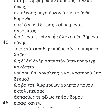
αὐτῇ
δ᾽
Ἀμφιτρύων
λαοσσόος
,
ἀγλαὸς
ἥρως
,
ἐκτελέσας
μέγα
ἔργον
ἀφίκετο
ὅνδε
δόμονδε
.
οὐδ᾽
ὅ
γ᾽
ἐπὶ
δμῶας
καὶ
ποιμένας
ἀγροιώτας
ὦρτ᾽
ἰέναι
,
πρίν
γ᾽
ἧς
ἀλόχου
ἐπιβήμεναι
40
εὐνῆς
:
τοῖος
γὰρ
κραδίην
πόθος
αἴνυτο
ποιμένα
λαῶν
.
ὡς
δ᾽
ὅτ᾽
ἀνὴρ
ἀσπαστὸν
ὑπεκπροφύγῃ
κακότητα
νούσου
ὕπ᾽
ἀργαλέης
ἢ
καὶ
κρατεροῦ
ὑπὸ
δεσμοῦ
,
ὥς
ῥα
τότ᾽
Ἀμφιτρύων
χαλεπὸν
πόνον
ἐκτολυπεύσας
ἀσπασίως
τε
φίλως
τε
ἑὸν
δόμον
45
εἰσαφίκανεν
.