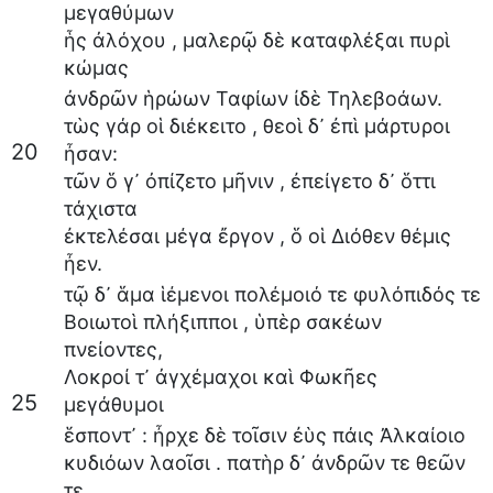
μεγαθύμων
ἧς
ἀλόχου
,
μαλερῷ
δὲ
καταφλέξαι
πυρὶ
κώμας
ἀνδρῶν
ἡρώων
Ταφίων
ἰδὲ
Τηλεβοάων
.
τὼς
γάρ
οἱ
διέκειτο
,
θεοὶ
δ᾽
ἐπὶ
μάρτυροι
20
ἦσαν
:
τῶν
ὅ
γ᾽
ὀπίζετο
μῆνιν
,
ἐπείγετο
δ᾽
ὅττι
τάχιστα
ἐκτελέσαι
μέγα
ἔργον
,
ὅ
οἱ
Διόθεν
θέμις
ἦεν
.
τῷ
δ᾽
ἅμα
ἱέμενοι
πολέμοιό
τε
φυλόπιδός
τε
Βοιωτοὶ
πλήξιπποι
,
ὑπὲρ
σακέων
πνείοντες
,
Λοκροί
τ᾽
ἀγχέμαχοι
καὶ
Φωκῆες
25
μεγάθυμοι
ἕσποντ᾽
:
ἦρχε
δὲ
τοῖσιν
ἐὺς
πάις
Ἀλκαίοιο
κυδιόων
λαοῖσι
.
πατὴρ
δ᾽
ἀνδρῶν
τε
θεῶν
τε