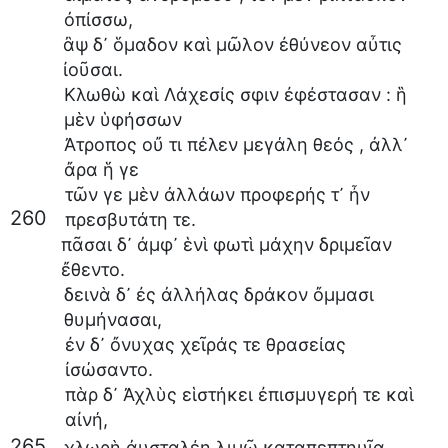
ὀπίσσω
,
ἂψ
δ᾽
ὅμαδον
καὶ
μῶλον
ἐθύνεον
αὖτις
ἰοῦσαι
.
Κλωθὼ
καὶ
Λάχεσίς
σφιν
ἐφέστασαν
:
ἣ
μὲν
ὑφήσσων
Ἀτροπος
οὔ
τι
πέλεν
μεγάλη
θεός
,
ἀλλ᾽
ἄρα
ἥ
γε
τῶν
γε
μὲν
ἀλλάων
προφερής
τ᾽
ἦν
260
πρεσβυτάτη
τε
.
πᾶσαι
δ᾽
ἀμφ᾽
ἑνὶ
φωτὶ
μάχην
δριμεῖαν
ἔθεντο
.
δεινὰ
δ᾽
ἐς
ἀλλήλας
δράκον
ὄμμασι
θυμήνασαι
,
ἐν
δ᾽
ὄνυχας
χεῖράς
τε
θρασείας
ἰσώσαντο
.
πὰρ
δ᾽
Ἀχλὺς
εἱστήκει
ἐπισμυγερή
τε
καὶ
αἰνή
,
265
χλωρὴ
ἀυσταλέη
λιμῷ
καταπεπτηυῖα
,