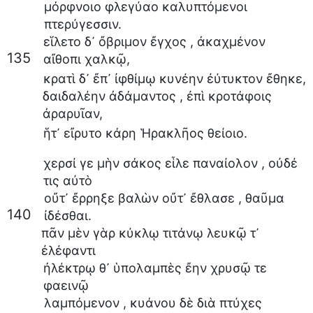
μόρφνοιο
φλεγύαο
καλυπτόμενοι
πτερύγεσσιν
.
εἵλετο
δ᾽
ὄβριμον
ἔγχος
,
ἀκαχμένον
135
αἴθοπι
χαλκῷ
,
κρατὶ
δ᾽
ἔπ᾽
ἰφθίμῳ
κυνέην
ἐύτυκτον
ἔθηκε
,
δαιδαλέην
ἀδάμαντος
,
ἐπὶ
κροτάφοις
ἀραρυῖαν
,
ἥτ᾽
εἴρυτο
κάρη
Ἡρακλῆος
θείοιο
.
χερσί
γε
μὴν
σάκος
εἷλε
παναίολον
,
οὐδέ
τις
αὐτὸ
οὔτ᾽
ἔρρηξε
βαλὼν
οὔτ᾽
ἔθλασε
,
θαῦμα
140
ἰδέσθαι
.
πᾶν
μὲν
γὰρ
κύκλῳ
τιτάνῳ
λευκῷ
τ᾽
ἐλέφαντι
ἠλέκτρῳ
θ᾽
ὑπολαμπὲς
ἔην
χρυσῷ
τε
φαεινῷ
λαμπόμενον
,
κυάνου
δὲ
διὰ
πτύχες