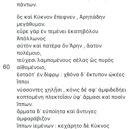
πάντων
.
ὃς
καὶ
Κύκνον
ἔπεφνεν
,
Ἀρητιάδην
μεγάθυμον
.
εὗρε
γὰρ
ἐν
τεμένει
ἑκατηβόλου
Ἀπόλλωνος
αὐτὸν
καὶ
πατέρα
ὅν
Ἄρην
,
ἄατον
πολέμοιο
,
τεύχεσι
λαμπομένους
σέλας
ὣς
πυρὸς
60
αἰθομένοιο
,
ἑσταότ᾽
ἐν
δίφρῳ
:
χθόνα
δ᾽
ἔκτυπον
ὠκέες
ἵπποι
νύσσοντες
χηλῇσι
,
κόνις
δέ
σφ᾽
ἀμφιδεδήει
κοπτομένη
πλεκτοῖσιν
ὑφ᾽
ἅρμασι
καὶ
ποσὶν
ἵππων
.
ἅρματα
δ᾽
εὐποίητα
καὶ
ἄντυγες
ἀμφαράβιζον
ἵππων
ἱεμένων
:
κεχάρητο
δὲ
Κύκνος