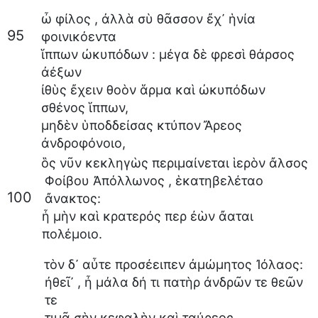
ὦ
φίλος
,
ἀλλὰ
σὺ
θᾶσσον
ἔχ᾽
ἡνία
95
φοινικόεντα
ἵππων
ὠκυπόδων
:
μέγα
δὲ
φρεσὶ
θάρσος
ἀέξων
ἰθὺς
ἔχειν
θοὸν
ἅρμα
καὶ
ὠκυπόδων
σθένος
ἵππων
,
μηδὲν
ὑποδδείσας
κτύπον
Ἄρεος
ἀνδροφόνοιο
,
ὃς
νῦν
κεκληγὼς
περιμαίνεται
ἱερὸν
ἄλσος
Φοίβου
Ἀπόλλωνος
,
ἑκατηβελέταο
100
ἄνακτος
:
ἦ
μὴν
καὶ
κρατερός
περ
ἐὼν
ἄαται
πολέμοιο
.
τὸν
δ᾽
αὖτε
προσέειπεν
ἀμώμητος
Ἰόλαος
:
ἠθεῖ᾽
,
ἦ
μάλα
δή
τι
πατὴρ
ἀνδρῶν
τε
θεῶν
τε
τιμᾷ
σὴν
κεφαλὴν
καὶ
ταύρεος