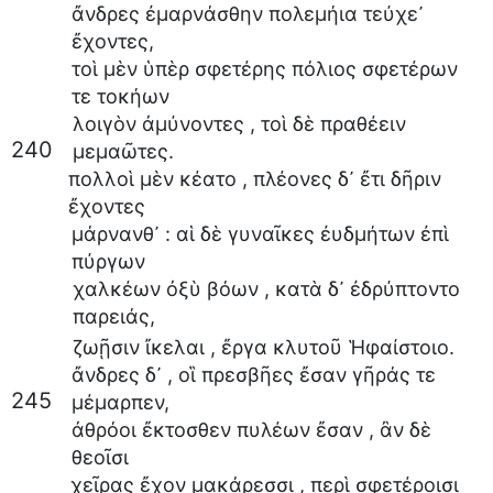
ἄνδρες
ἐμαρνάσθην
πολεμήια
τεύχε᾽
ἔχοντες
,
τοὶ
μὲν
ὑπὲρ
σφετέρης
πόλιος
σφετέρων
τε
τοκήων
λοιγὸν
ἀμύνοντες
,
τοὶ
δὲ
πραθέειν
240
μεμαῶτες
.
πολλοὶ
μὲν
κέατο
,
πλέονες
δ᾽
ἔτι
δῆριν
ἔχοντες
μάρνανθ᾽
:
αἱ
δὲ
γυναῖκες
ἐυδμήτων
ἐπὶ
πύργων
χαλκέων
ὀξὺ
βόων
,
κατὰ
δ᾽
ἐδρύπτοντο
παρειάς
,
ζωῇσιν
ἴκελαι
,
ἔργα
κλυτοῦ
Ἡφαίστοιο
.
ἄνδρες
δ᾽
,
οἳ
πρεσβῆες
ἔσαν
γῆράς
τε
245
μέμαρπεν
,
ἀθρόοι
ἔκτοσθεν
πυλέων
ἔσαν
,
ἂν
δὲ
θεοῖσι
χεῖρας
ἔχον
μακάρεσσι
,
περὶ
σφετέροισι