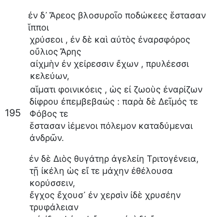
ἐν
δ᾽
Ἄρεος
βλοσυροῖο
ποδώκεες
ἕστασαν
ἵπποι
χρύσεοι
,
ἐν
δὲ
καὶ
αὐτὸς
ἐναρσφόρος
οὔλιος
Ἄρης
αἰχμὴν
ἐν
χείρεσσιν
ἔχων
,
πρυλέεσσι
κελεύων
,
αἵματι
φοινικόεις
,
ὡς
εἰ
ζωοὺς
ἐναρίζων
δίφρου
ἐπεμβεβαώς
:
παρὰ
δὲ
Δεῖμός
τε
195
Φόβος
τε
ἕστασαν
ἱέμενοι
πόλεμον
καταδύμεναι
ἀνδρῶν
.
ἐν
δὲ
Διὸς
θυγάτηρ
ἀγελείη
Τριτογένεια
,
τῇ
ἰκέλη
ὡς
εἴ
τε
μάχην
ἐθέλουσα
κορύσσειν
,
ἔγχος
ἔχουσ᾽
ἐν
χερσὶν
ἰδὲ
χρυσέην
τρυφάλειαν