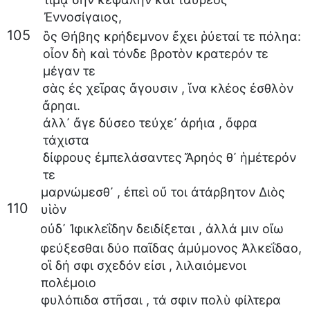
Ἐννοσίγαιος
,
105
ὃς
Θήβης
κρήδεμνον
ἔχει
ῥύεταί
τε
πόληα
:
οἶον
δὴ
καὶ
τόνδε
βροτὸν
κρατερόν
τε
μέγαν
τε
σὰς
ἐς
χεῖρας
ἄγουσιν
,
ἵνα
κλέος
ἐσθλὸν
ἄρηαι
.
ἀλλ᾽
ἄγε
δύσεο
τεύχε᾽
ἀρήια
,
ὄφρα
τάχιστα
δίφρους
ἐμπελάσαντες
Ἄρηός
θ᾽
ἡμέτερόν
τε
μαρνώμεσθ᾽
,
ἐπεὶ
οὔ
τοι
ἀτάρβητον
Διὸς
110
υἱὸν
οὐδ᾽
Ἰφικλεΐδην
δειδίξεται
,
ἀλλά
μιν
οἴω
φεύξεσθαι
δύο
παῖδας
ἀμύμονος
Ἀλκεΐδαο
,
οἳ
δή
σφι
σχεδόν
εἰσι
,
λιλαιόμενοι
πολέμοιο
φυλόπιδα
στῆσαι
,
τά
σφιν
πολὺ
φίλτερα