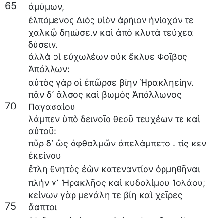
65
ἀμύμων
,
ἐλπόμενος
Διὸς
υἱὸν
ἀρήιον
ἡνίοχόν
τε
χαλκῷ
δηιώσειν
καὶ
ἀπὸ
κλυτὰ
τεύχεα
δύσειν
.
ἀλλά
οἱ
εὐχωλέων
οὐκ
ἔκλυε
Φοῖβος
Ἀπόλλων
:
αὐτὸς
γάρ
οἱ
ἐπῶρσε
βίην
Ἡρακληείην
.
πᾶν
δ᾽
ἄλσος
καὶ
βωμὸς
Ἀπόλλωνος
70
Παγασαίου
λάμπεν
ὑπὸ
δεινοῖο
θεοῦ
τευχέων
τε
καὶ
αὐτοῦ
:
πῦρ
δ᾽
ὣς
ὀφθαλμῶν
ἀπελάμπετο
.
τίς
κεν
ἐκείνου
ἔτλη
θνητὸς
ἐὼν
κατεναντίον
ὁρμηθῆναι
πλήν
γ᾽
Ἡρακλῆος
καὶ
κυδαλίμου
Ἰολάου
;
κείνων
γὰρ
μεγάλη
τε
βίη
καὶ
χεῖρες
75
ἄαπτοι