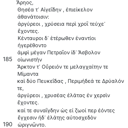
Ἄρηος
,
Θησέα
τ᾽
Αἰγεΐδην
,
ἐπιείκελον
ἀθανάτοισιν
:
ἀργύρεοι
,
χρύσεια
περὶ
χροῒ
τεύχε᾽
ἔχοντες
.
Κένταυροι
δ᾽
ἑτέρωθεν
ἐναντίοι
ἠγερέθοντο
ἀμφὶ
μέγαν
Πετραῖον
ἰδ᾽
Ἄσβολον
185
οἰωνιστὴν
Ἄρκτον
τ᾽
Οὔρειόν
τε
μελαγχαίτην
τε
Μίμαντα
καὶ
δύο
Πευκεΐδας
,
Περιμήδεά
τε
Δρύαλόν
τε
,
ἀργύρεοι
,
χρυσέας
ἐλάτας
ἐν
χερσὶν
ἔχοντες
.
καί
τε
συναΐγδην
ὡς
εἰ
ζωοί
περ
ἐόντες
ἔγχεσιν
ἠδ᾽
ἐλάτῃς
αὐτοσχεδὸν
190
ὠριγνῶντο
.