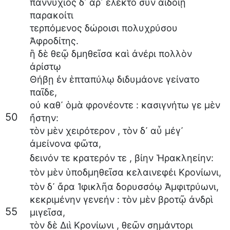
παννύχιος
δ᾽
ἄρ᾽
ἔλεκτο
σὺν
αἰδοίῃ
παρακοίτι
τερπόμενος
δώροισι
πολυχρύσου
Ἀφροδίτης
.
ἣ
δὲ
θεῷ
δμηθεῖσα
καὶ
ἀνέρι
πολλὸν
ἀρίστῳ
Θήβῃ
ἐν
ἑπταπύλῳ
διδυμάονε
γείνατο
παῖδε
,
οὐ
καθ᾽
ὁμὰ
φρονέοντε
:
κασιγνήτω
γε
μὲν
50
ἤστην
:
τὸν
μὲν
χειρότερον
,
τὸν
δ᾽
αὖ
μέγ᾽
ἀμείνονα
φῶτα
,
δεινόν
τε
κρατερόν
τε
,
βίην
Ἡρακληείην
:
τὸν
μὲν
ὑποδμηθεῖσα
κελαινεφέι
Κρονίωνι
,
τὸν
δ᾽
ἄρα
Ἰφικλῆα
δορυσσόῳ
Ἀμφιτρύωνι
,
κεκριμένην
γενεήν
:
τὸν
μὲν
βροτῷ
ἀνδρὶ
55
μιγεῖσα
,
τὸν
δὲ
Διὶ
Κρονίωνι
,
θεῶν
σημάντορι