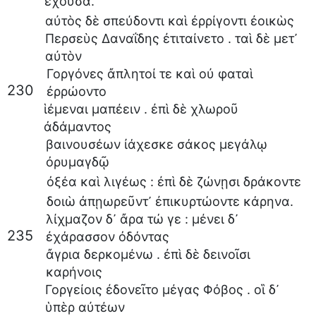
ἔχουσα
.
αὐτὸς
δὲ
σπεύδοντι
καὶ
ἐρρίγοντι
ἐοικὼς
Περσεὺς
Δαναΐδης
ἐτιταίνετο
.
ταὶ
δὲ
μετ᾽
αὐτὸν
Γοργόνες
ἄπλητοί
τε
καὶ
οὐ
φαταὶ
230
ἐρρώοντο
ἱέμεναι
μαπέειν
.
ἐπὶ
δὲ
χλωροῦ
ἀδάμαντος
βαινουσέων
ἰάχεσκε
σάκος
μεγάλῳ
ὀρυμαγδῷ
ὀξέα
καὶ
λιγέως
:
ἐπὶ
δὲ
ζώνῃσι
δράκοντε
δοιὼ
ἀπῃωρεῦντ᾽
ἐπικυρτώοντε
κάρηνα
.
λίχμαζον
δ᾽
ἄρα
τώ
γε
:
μένει
δ᾽
235
ἐχάρασσον
ὀδόντας
ἄγρια
δερκομένω
.
ἐπὶ
δὲ
δεινοῖσι
καρήνοις
Γοργείοις
ἐδονεῖτο
μέγας
Φόβος
.
οἳ
δ᾽
ὑπὲρ
αὐτέων