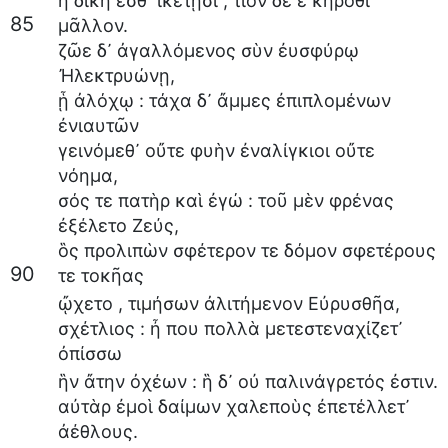
ἣ
δίκη
ἔσθ᾽
ἱκέτῃσι
,
τίον
δέ
ἑ
κηρόθι
85
μᾶλλον
.
ζῶε
δ᾽
ἀγαλλόμενος
σὺν
ἐυσφύρῳ
Ἠλεκτρυώνῃ
,
ᾗ
ἀλόχῳ
:
τάχα
δ᾽
ἄμμες
ἐπιπλομένων
ἐνιαυτῶν
γεινόμεθ᾽
οὔτε
φυὴν
ἐναλίγκιοι
οὔτε
νόημα
,
σός
τε
πατὴρ
καὶ
ἐγώ
:
τοῦ
μὲν
φρένας
ἐξέλετο
Ζεύς
,
ὃς
προλιπὼν
σφέτερον
τε
δόμον
σφετέρους
90
τε
τοκῆας
ᾤχετο
,
τιμήσων
ἀλιτήμενον
Εὐρυσθῆα
,
σχέτλιος
:
ἦ
που
πολλὰ
μετεστεναχίζετ᾽
ὀπίσσω
ἣν
ἄτην
ὀχέων
:
ἣ
δ᾽
οὐ
παλινάγρετός
ἐστιν
.
αὐτὰρ
ἐμοὶ
δαίμων
χαλεποὺς
ἐπετέλλετ᾽
ἀέθλους
.