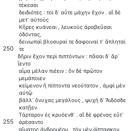
τέκεσσι
δειδιότες
:
τοὶ
δ᾽
αὖτε
μάχην
ἔχον
.
αἳ
δὲ
μετ᾽
αὐτοὺς
Κῆρες
κυάνεαι
,
λευκοὺς
ἀραβεῦσαι
ὀδόντας
,
δεινωπαὶ
βλοσυραί
τε
δαφοιναί
τ᾽
ἄπληταί
250
τε
δῆριν
ἔχον
περὶ
πιπτόντων
:
πᾶσαι
δ᾽
ἄρ᾽
ἵεντο
αἷμα
μέλαν
πιέειν
:
ὃν
δὲ
πρῶτον
μεμάποιεν
κείμενον
ἢ
πίπτοντα
νεούτατον
,
ἀμφὶ
μὲν
αὐτῷ
βάλλ᾽
ὄνυχας
μεγάλους
,
ψυχὴ
δ᾽
Ἄιδόσδε
κατῇεν
Τάρταρον
ἐς
κρυόενθ᾽
.
αἳ
δὲ
φρένας
εὖτ᾽
255
ἀρέσαντο
αἵματος
ἀνδρομέου
,
τὸν
μὲν
ῥίπτασκον