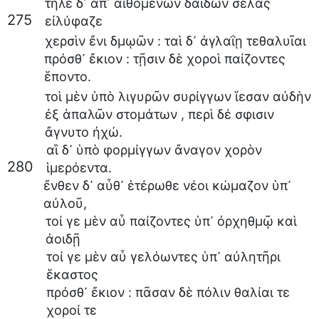
τῆλε
δ᾽
ἀπ᾽
αἰθομένων
δαΐδων
σέλας
275
εἰλύφαζε
χερσὶν
ἔνι
δμῳῶν
:
ταὶ
δ᾽
ἀγλαΐῃ
τεθαλυῖαι
πρόσθ᾽
ἔκιον
:
τῇσιν
δὲ
χοροὶ
παίζοντες
ἕποντο
.
τοὶ
μὲν
ὑπὸ
λιγυρῶν
συρίγγων
ἵεσαν
αὐδὴν
ἐξ
ἁπαλῶν
στομάτων
,
περὶ
δέ
σφισιν
ἄγνυτο
ἠχώ
.
αἳ
δ᾽
ὑπὸ
φορμίγγων
ἄναγον
χορὸν
280
ἱμερόεντα
.
ἔνθεν
δ᾽
αὖθ᾽
ἑτέρωθε
νέοι
κώμαζον
ὑπ᾽
αὐλοῦ
,
τοί
γε
μὲν
αὖ
παίζοντες
ὑπ᾽
ὀρχηθμῷ
καὶ
ἀοιδῇ
τοί
γε
μὲν
αὖ
γελόωντες
ὑπ᾽
αὐλητῆρι
ἕκαστος
πρόσθ᾽
ἔκιον
:
πᾶσαν
δὲ
πόλιν
θαλίαι
τε
χοροί
τε