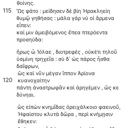
θοίνης
.
115
Ὣς
φάτο
:
μείδησεν
δὲ
βίη
Ἡρακληείη
θυμῷ
γηθήσας
:
μάλα
γάρ
νύ
οἱ
ἄρμενα
εἶπεν
:
καί
μιν
ἀμειβόμενος
ἔπεα
πτερόεντα
προσηύδα
:
ἥρως
ὦ
Ἰόλαε
,
διοτρεφές
,
οὐκέτι
τηλοῦ
ὑσμίνη
τρηχεῖα
:
σὺ
δ᾽
ὡς
πάρος
ἦσθα
δαΐφρων
,
ὣς
καὶ
νῦν
μέγαν
ἵππον
Ἀρίονα
120
κυανοχαίτην
πάντη
ἀναστρωφᾶν
καὶ
ἀρηγέμεν
,
ὥς
κε
δύνηαι
.
ὣς
εἰπὼν
κνημῖδας
ὀρειχάλκοιο
φαεινοῦ
,
Ἡφαίστου
κλυτὰ
δῶρα
,
περὶ
κνήμῃσιν
ἔθηκεν
: