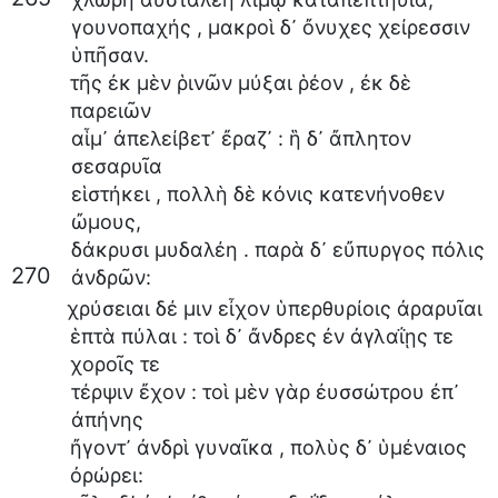
γουνοπαχής
,
μακροὶ
δ᾽
ὄνυχες
χείρεσσιν
ὑπῆσαν
.
τῆς
ἐκ
μὲν
ῥινῶν
μύξαι
ῥέον
,
ἐκ
δὲ
παρειῶν
αἷμ᾽
ἀπελείβετ᾽
ἔραζ᾽
:
ἣ
δ᾽
ἄπλητον
σεσαρυῖα
εἱστήκει
,
πολλὴ
δὲ
κόνις
κατενήνοθεν
ὤμους
,
δάκρυσι
μυδαλέη
.
παρὰ
δ᾽
εὔπυργος
πόλις
270
ἀνδρῶν
:
χρύσειαι
δέ
μιν
εἶχον
ὑπερθυρίοις
ἀραρυῖαι
ἑπτὰ
πύλαι
:
τοὶ
δ᾽
ἄνδρες
ἐν
ἀγλαΐῃς
τε
χοροῖς
τε
τέρψιν
ἔχον
:
τοὶ
μὲν
γὰρ
ἐυσσώτρου
ἐπ᾽
ἀπήνης
ἤγοντ᾽
ἀνδρὶ
γυναῖκα
,
πολὺς
δ᾽
ὑμέναιος
ὀρώρει
: