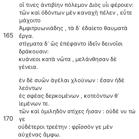
οἵ
τινες
ἀντιβίην
πόλεμον
Διὸς
υἷι
φέροιεν
:
τῶν
καὶ
ὀδόντων
μὲν
καναχὴ
πέλεν
,
εὖτε
μάχοιτο
Ἀμφιτρυωνιάδης
,
τὰ
δ᾽
ἐδαίετο
θαυματὰ
165
ἔργα
.
στίγματα
δ᾽
ὣς
ἐπέφαντο
ἰδεῖν
δεινοῖσι
δράκουσιν
:
κυάνεοι
κατὰ
νῶτα
,
μελάνθησαν
δὲ
γένεια
.
ἐν
δὲ
συῶν
ἀγέλαι
χλούνων
:
ἔσαν
ἠδὲ
λεόντων
ἐς
σφέας
δερκομένων
,
κοτεόντων
θ᾽
ἱεμένων
τε
.
τῶν
καὶ
ὁμιληδὸν
στίχες
ἤισαν
:
οὐδέ
νυ
τώ
170
γε
οὐδέτεροι
τρεέτην
:
φρῖσσόν
γε
μὲν
αὐχένας
ἄμφω
.