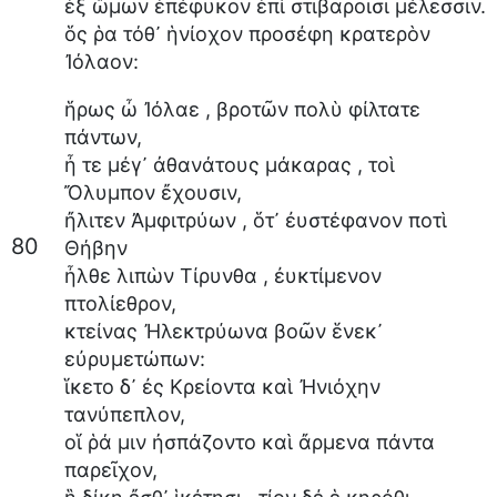
ἐξ
ὤμων
ἐπέφυκον
ἐπὶ
στιβαροῖσι
μέλεσσιν
.
ὅς
ῥα
τόθ᾽
ἡνίοχον
προσέφη
κρατερὸν
Ἰόλαον
:
ἥρως
ὦ
Ἰόλαε
,
βροτῶν
πολὺ
φίλτατε
πάντων
,
ἦ
τε
μέγ᾽
ἀθανάτους
μάκαρας
,
τοὶ
Ὄλυμπον
ἔχουσιν
,
ἤλιτεν
Ἀμφιτρύων
,
ὅτ᾽
ἐυστέφανον
ποτὶ
80
Θήβην
ἦλθε
λιπὼν
Τίρυνθα
,
ἐυκτίμενον
πτολίεθρον
,
κτείνας
Ἠλεκτρύωνα
βοῶν
ἕνεκ᾽
εὐρυμετώπων
:
ἵκετο
δ᾽
ἐς
Κρείοντα
καὶ
Ἠνιόχην
τανύπεπλον
,
οἵ
ῥά
μιν
ἠσπάζοντο
καὶ
ἄρμενα
πάντα
παρεῖχον
,