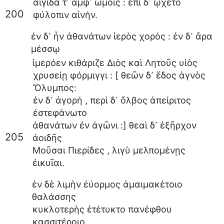
αἰγίδα
τ᾽
ἀμφ᾽
ὤμοις
:
ἐπὶ
δ᾽
ᾤχετο
200
φύλοπιν
αἰνήν
.
ἐν
δ᾽
ἦν
ἀθανάτων
ἱερὸς
χορός
:
ἐν
δ᾽
ἄρα
μέσσῳ
ἱμερόεν
κιθάριζε
Διὸς
καὶ
Λητοῦς
υἱὸς
χρυσείῃ
φόρμιγγι
: [
θεῶν
δ᾽
ἕδος
ἁγνὸς
Ὄλυμπος
:
ἐν
δ᾽
ἀγορή
,
περὶ
δ᾽
ὄλβος
ἀπείριτος
ἐστεφάνωτο
ἀθανάτων
ἐν
ἀγῶνι
:]
θεαὶ
δ᾽
ἐξῆρχον
205
ἀοιδῆς
Μοῦσαι
Πιερίδες
,
λιγὺ
μελπομένῃς
ἐικυῖαι
.
ἐν
δὲ
λιμὴν
ἐύορμος
ἀμαιμακέτοιο
θαλάσσης
κυκλοτερὴς
ἐτέτυκτο
πανέφθου
κασσιτέροιο