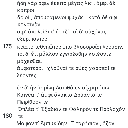
ἤδη
γάρ
σφιν
ἔκειτο
μέγας
λῖς
,
ἀμφὶ
δὲ
κάπροι
δοιοί
,
ἀπουράμενοι
ψυχάς
,
κατὰ
δέ
σφι
κελαινὸν
αἷμ᾽
ἀπελείβετ᾽
ἔραζ᾽
:
οἳ
δ᾽
αὐχένας
ἐξεριπόντες
175
κείατο
τεθνηῶτες
ὑπὸ
βλοσυροῖσι
λέουσιν
.
τοὶ
δ᾽
ἔτι
μᾶλλον
ἐγειρέσθην
κοτέοντε
μάχεσθαι
,
ἀμφότεροι
,
χλοῦναί
τε
σύες
χαροποί
τε
λέοντες
.
ἐν
δ᾽
ἦν
ὑσμίνη
Λαπιθάων
αἰχμητάων
Καινέα
τ᾽
ἀμφὶ
ἄνακτα
Δρύαντά
τε
Πειρίθοόν
τε
Ὁπλέα
τ᾽
Ἐξάδιόν
τε
Φάληρόν
τε
Πρόλοχόν
180
τε
Μόψον
τ᾽
Ἀμπυκίδην
,
Τιταρήσιον
,
ὄζον