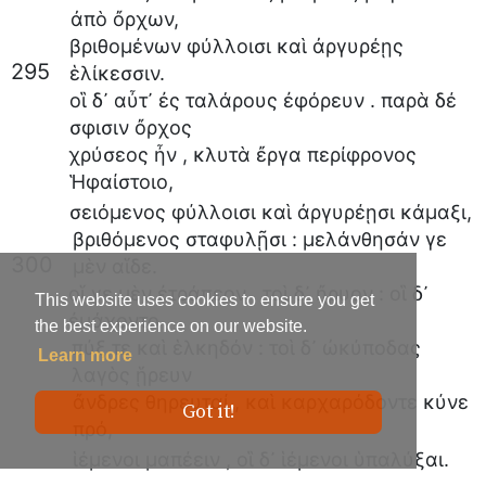
ἀπὸ
ὄρχων
,
βριθομένων
φύλλοισι
καὶ
ἀργυρέῃς
295
ἑλίκεσσιν
.
οἳ
δ᾽
αὖτ᾽
ἐς
ταλάρους
ἐφόρευν
.
παρὰ
δέ
σφισιν
ὄρχος
χρύσεος
ἦν
,
κλυτὰ
ἔργα
περίφρονος
Ἡφαίστοιο
,
σειόμενος
φύλλοισι
καὶ
ἀργυρέῃσι
κάμαξι
,
βριθόμενος
σταφυλῇσι
:
μελάνθησάν
γε
300
μὲν
αἵδε
.
οἵ
γε
μὲν
ἐτράπεον
,
τοὶ
δ᾽
ἤρυον
:
οἳ
δ᾽
This website uses cookies to ensure you get
ἐμάχοντο
the best experience on our website.
πύξ
τε
καὶ
ἑλκηδόν
:
τοὶ
δ᾽
ὠκύποδας
Learn more
λαγὸς
ᾕρευν
ἄνδρες
θηρευταί
,
καὶ
καρχαρόδοντε
κύνε
Got it!
πρό
,
ἱέμενοι
μαπέειν
,
οἳ
δ᾽
ἱέμενοι
ὑπαλύξαι
.