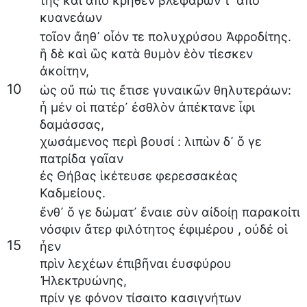
τῆς
καὶ
ἀπὸ
κρῆθεν
βλεφάρων
τ᾽
ἄπο
κυανεάων
τοῖον
ἄηθ᾽
οἶόν
τε
πολυχρύσου
Ἀφροδίτης
.
ἣ
δὲ
καὶ
ὣς
κατὰ
θυμὸν
ἑὸν
τίεσκεν
ἀκοίτην
,
10
ὡς
οὔ
πώ
τις
ἔτισε
γυναικῶν
θηλυτεράων
:
ἦ
μέν
οἱ
πατέρ᾽
ἐσθλὸν
ἀπέκτανε
ἶφι
δαμάσσας
,
χωσάμενος
περὶ
βουσί
:
λιπὼν
δ᾽
ὅ
γε
πατρίδα
γαῖαν
ἐς
Θήβας
ἱκέτευσε
φερεσσακέας
Καδμείους
.
ἔνθ᾽
ὅ
γε
δώματ᾽
ἔναιε
σὺν
αἰδοίῃ
παρακοίτι
νόσφιν
ἄτερ
φιλότητος
ἐφιμέρου
,
οὐδέ
οἱ
15
ἦεν
πρὶν
λεχέων
ἐπιβῆναι
ἐυσφύρου
Ἠλεκτρυώνης
,
πρίν
γε
φόνον
τίσαιτο
κασιγνήτων