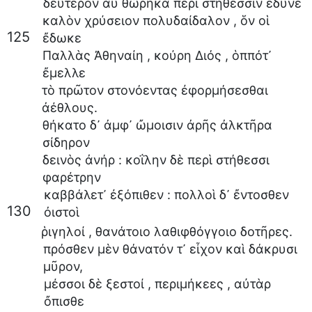
δεύτερον
αὖ
θώρηκα
περὶ
στήθεσσιν
ἔδυνε
καλὸν
χρύσειον
πολυδαίδαλον
,
ὅν
οἱ
125
ἔδωκε
Παλλὰς
Ἀθηναίη
,
κούρη
Διός
,
ὁππότ᾽
ἔμελλε
τὸ
πρῶτον
στονόεντας
ἐφορμήσεσθαι
ἀέθλους
.
θήκατο
δ᾽
ἀμφ᾽
ὤμοισιν
ἀρῆς
ἀλκτῆρα
σίδηρον
δεινὸς
ἀνήρ
:
κοΐλην
δὲ
περὶ
στήθεσσι
φαρέτρην
καββάλετ᾽
ἐξόπιθεν
:
πολλοὶ
δ᾽
ἔντοσθεν
130
ὀιστοὶ
ῥιγηλοί
,
θανάτοιο
λαθιφθόγγοιο
δοτῆρες
.
πρόσθεν
μὲν
θάνατόν
τ᾽
εἶχον
καὶ
δάκρυσι
μῦρον
,
μέσσοι
δὲ
ξεστοί
,
περιμήκεες
,
αὐτὰρ
ὄπισθε