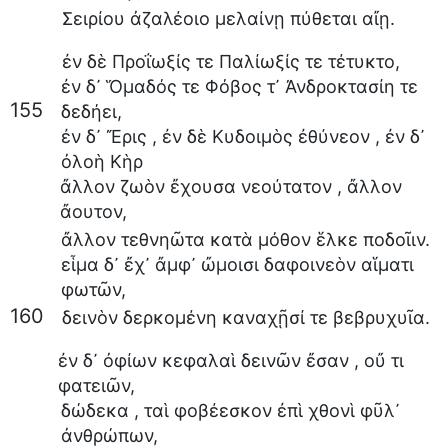
Σειρίου
ἀζαλέοιο
μελαίνῃ
πύθεται
αἴῃ
.
ἐν
δὲ
Προΐωξίς
τε
Παλίωξίς
τε
τέτυκτο
,
ἐν
δ᾽
Ὅμαδός
τε
Φόβος
τ᾽
Ἀνδροκτασίη
τε
155
δεδήει
,
ἐν
δ᾽
Ἔρις
,
ἐν
δὲ
Κυδοιμὸς
ἐθύνεον
,
ἐν
δ᾽
ὀλοὴ
Κὴρ
ἄλλον
ζωὸν
ἔχουσα
νεούτατον
,
ἄλλον
ἄουτον
,
ἄλλον
τεθνηῶτα
κατὰ
μόθον
ἕλκε
ποδοῖιν
.
εἷμα
δ᾽
ἔχ᾽
ἄμφ᾽
ὤμοισι
δαφοινεὸν
αἵματι
φωτῶν
,
160
δεινὸν
δερκομένη
καναχῇσί
τε
βεβρυχυῖα
.
ἐν
δ᾽
ὀφίων
κεφαλαὶ
δεινῶν
ἔσαν
,
οὔ
τι
φατειῶν
,
δώδεκα
,
ταὶ
φοβέεσκον
ἐπὶ
χθονὶ
φῦλ᾽
ἀνθρώπων
,