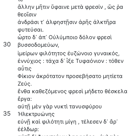
ἄλλην
μῆτιν
ὕφαινε
μετὰ
φρεσίν
,
ὥς
ῥα
θεοῖσιν
ἀνδράσι
τ᾽
ἀλφηστῇσιν
ἀρῆς
ἀλκτῆρα
φυτεύσαι
.
ὦρτο
δ᾽
ἀπ᾽
Οὐλύμποιο
δόλον
φρεσὶ
30
βυσσοδομεύων
,
ἱμείρων
φιλότητος
ἐυζώνοιο
γυναικός
,
ἐννύχιος
:
τάχα
δ᾽
ἷξε
Τυφαόνιον
:
τόθεν
αὖτις
Φίκιον
ἀκρότατον
προσεβήσατο
μητίετα
Ζεύς
.
ἔνθα
καθεζόμενος
φρεσὶ
μήδετο
θέσκελα
ἔργα
:
αὐτῇ
μὲν
γὰρ
νυκτὶ
τανυσφύρου
35
Ἠλεκτρυώνης
εὐνῇ
καὶ
φιλότητι
μίγη
,
τέλεσεν
δ᾽
ἄρ᾽
ἐέλδωρ
: