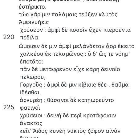
ἐστήρικτο
.
τὼς
γάρ
μιν
παλάμαις
τεῦξεν
κλυτὸς
Ἀμφιγυήεις
χρύσεον
:
ἀμφὶ
δὲ
ποσσὶν
ἔχεν
πτερόεντα
220
πέδιλα
.
ὤμοισιν
δέ
μιν
ἀμφὶ
μελάνδετον
ἆορ
ἔκειτο
χαλκέου
ἐκ
τελαμῶνος
:
ὃ
δ᾽
ὥς
τε
νόημ᾽
ἐποτᾶτο
:
πᾶν
δὲ
μετάφρενον
εἶχε
κάρη
δεινοῖο
πελώρου
,
Γοργοῦς
:
ἀμφὶ
δέ
μιν
κίβισις
θέε
,
θαῦμα
ἰδέσθαι
,
ἀργυρέη
:
θύσανοι
δὲ
κατῃωρεῦντο
225
φαεινοὶ
χρύσειοι
:
δεινὴ
δὲ
περὶ
κροτάφοισιν
ἄνακτος
κεῖτ᾽
Ἄιδος
κυνέη
νυκτὸς
ζόφον
αἰνὸν