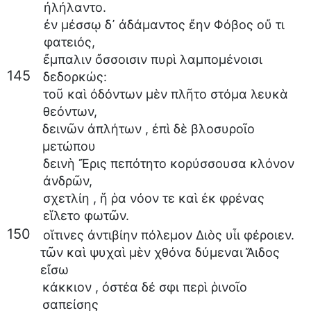
ἠλήλαντο
.
ἐν
μέσσῳ
δ᾽
ἀδάμαντος
ἔην
Φόβος
οὔ
τι
φατειός
,
ἔμπαλιν
ὄσσοισιν
πυρὶ
λαμπομένοισι
145
δεδορκώς
:
τοῦ
καὶ
ὀδόντων
μὲν
πλῆτο
στόμα
λευκὰ
θεόντων
,
δεινῶν
ἀπλήτων
,
ἐπὶ
δὲ
βλοσυροῖο
μετώπου
δεινὴ
Ἔρις
πεπότητο
κορύσσουσα
κλόνον
ἀνδρῶν
,
σχετλίη
,
ἥ
ῥα
νόον
τε
καὶ
ἐκ
φρένας
εἵλετο
φωτῶν
.
150
οἵτινες
ἀντιβίην
πόλεμον
Διὸς
υἷι
φέροιεν
.
τῶν
καὶ
ψυχαὶ
μὲν
χθόνα
δύμεναι
Ἄιδος
εἴσω
κάκκιον
,
ὀστέα
δέ
σφι
περὶ
ῥινοῖο
σαπείσης