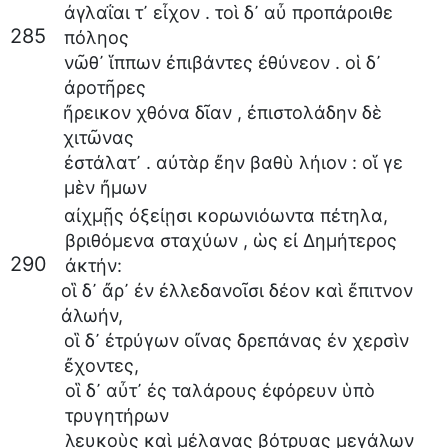
ἀγλαΐαι
τ᾽
εἶχον
.
τοὶ
δ᾽
αὖ
προπάροιθε
285
πόληος
νῶθ᾽
ἵππων
ἐπιβάντες
ἐθύνεον
.
οἱ
δ᾽
ἀροτῆρες
ἤρεικον
χθόνα
δῖαν
,
ἐπιστολάδην
δὲ
χιτῶνας
ἐστάλατ᾽
.
αὐτὰρ
ἔην
βαθὺ
λήιον
:
οἵ
γε
μὲν
ἤμων
αἰχμῇς
ὀξείῃσι
κορωνιόωντα
πέτηλα
,
βριθόμενα
σταχύων
,
ὡς
εἰ
Δημήτερος
290
ἀκτήν
:
οἳ
δ᾽
ἄρ᾽
ἐν
ἐλλεδανοῖσι
δέον
καὶ
ἔπιτνον
ἀλωήν
,
οἳ
δ᾽
ἐτρύγων
οἴνας
δρεπάνας
ἐν
χερσὶν
ἔχοντες
,
οἳ
δ᾽
αὖτ᾽
ἐς
ταλάρους
ἐφόρευν
ὑπὸ
τρυγητήρων
λευκοὺς
καὶ
μέλανας
βότρυας
μεγάλων